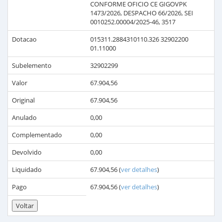
CONFORME OFICIO CE GIGOVPK
1473/2026, DESPACHO 66/2026, SEI
0010252.00004/2025-46, 3517
Dotacao
015311.2884310110.326 32902200
01.11000
Subelemento
32902299
Valor
67.904,56
Original
67.904,56
Anulado
0,00
Complementado
0,00
Devolvido
0,00
Liquidado
67.904,56
(
ver detalhes
)
Pago
67.904,56
(
ver detalhes
)