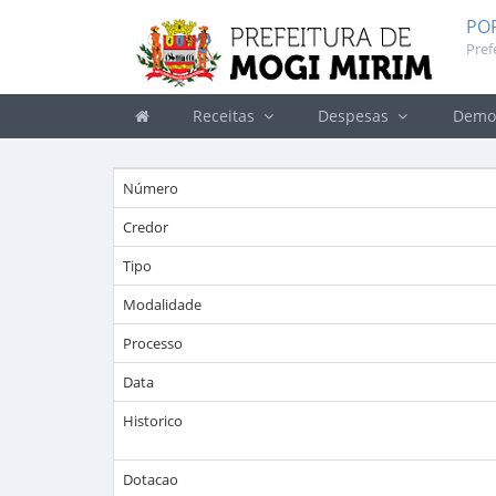
PO
Pref
Receitas
Despesas
Demon
Número
Credor
Tipo
Modalidade
Processo
Data
Historico
Dotacao