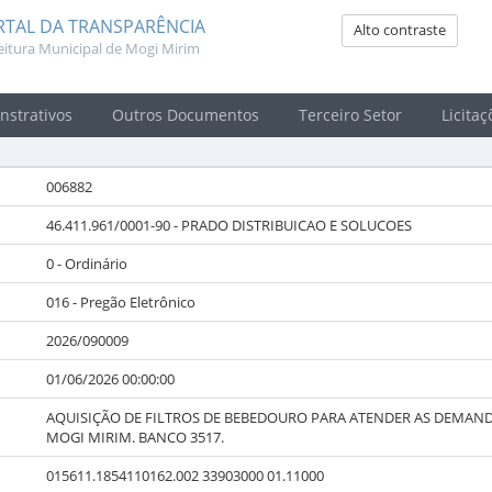
RTAL DA TRANSPARÊNCIA
Alto contraste
eitura Municipal de Mogi Mirim
strativos
Outros Documentos
Terceiro Setor
Licitaç
006882
46.411.961/0001-90
-
PRADO DISTRIBUICAO E SOLUCOES
0 - Ordinário
016 - Pregão Eletrônico
2026/090009
01/06/2026 00:00:00
AQUISIÇÃO DE FILTROS DE BEBEDOURO PARA ATENDER AS DEMAND
MOGI MIRIM. BANCO 3517.
015611.1854110162.002 33903000 01.11000