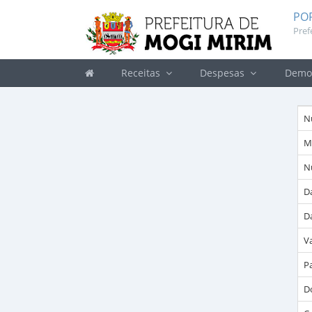
PO
Pref
Receitas
Despesas
Demon
N
M
N
D
D
V
P
D