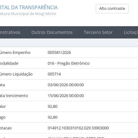
RTAL DA TRANSPARÊNCIA
Alto contraste
eitura Municipal de Mogi Mirim
strativos
Outros Documentos
Terceiro Setor
Licitaç
úmero Empenho
005581/2026
odalidade
016 - Pregão Eletrônico
úmero Liquidação
005714
ata
03/06/2026 00:00:00
ata Vencimento
15/06/2026 00:00:00
alor
92,80
ago
92,80
otacao
014912.1030310162.029 33903000