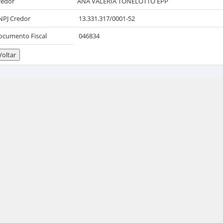
redor
ANA VALERIA TONELOTTO EPP
NPJ Credor
13.331.317/0001-52
ocumento Fiscal
046834