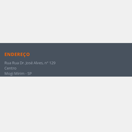
ENDEREÇO
Rua Rua Dr. José Alves, nº 129
Centro
Mogi Mirim - SP
CEP: 13800-900
Telefone: (19) 3814-1000
HORÁRIO DE ATENDIMENTO
das 08 às 17hs