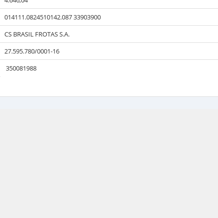
4.646,04
014111.0824510142.087 33903900
CS BRASIL FROTAS S.A.
27.595.780/0001-16
350081988