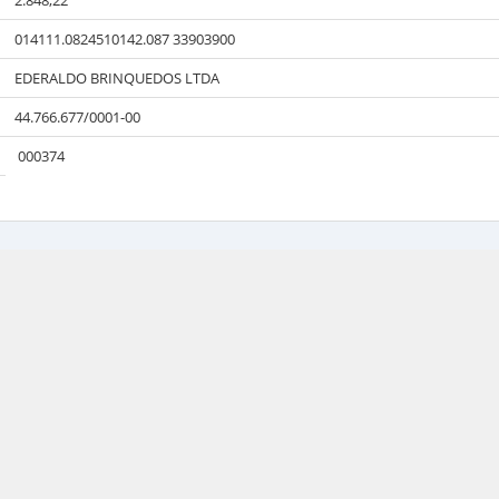
2.848,22
014111.0824510142.087 33903900
EDERALDO BRINQUEDOS LTDA
44.766.677/0001-00
000374