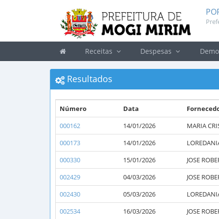
PO
Pref
Receitas
Despesas
Demon
Resultados
Número
Data
Forneced
000162
14/01/2026
MARIA CRI
000173
14/01/2026
LOREDANI
000330
15/01/2026
JOSE ROBE
002429
04/03/2026
JOSE ROBE
002430
05/03/2026
LOREDANI
002534
16/03/2026
JOSE ROBE