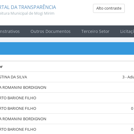
RTAL DA TRANSPARÊNCIA
Alto contraste
eitura Municipal de Mogi Mirim
strativos
Outros Documentos
Terceiro Setor
Licitaç
or
STINA DA SILVA
3 - Ad
A ROMANINI BORDIGNON
RTO BARIONE FILHO
RTO BARIONE FILHO
0
A ROMANINI BORDIGNON
RTO BARIONE FILHO
0