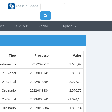
Acessibilidade
ões
COVID-19
Radar
Ajuda
Tipo
Processo
Valor
iantamento
01/2026-12
3.605,92
2 - Global
2023/003741
3.835,30
2 - Global
2022/018884
28.277,70
 - Ordinário
2022/018884
2.570,70
2 - Global
2023/003741
21.094,15
 - Ordinário
2022/018884
1.802,14