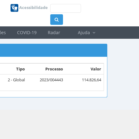
Acessibilidade
ões
COVID-19
Radar
Ajuda
Tipo
Processo
Valor
2 - Global
2023/004443
114.826,64