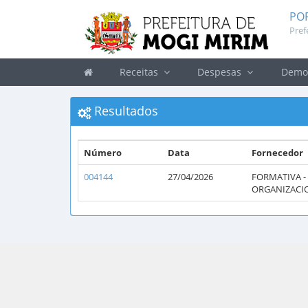
PO
Pref
Receitas
Despesas
Demon
Resultados
Número
Data
Fornecedor
004144
27/04/2026
FORMATIVA -
ORGANIZACIO