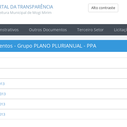
RTAL DA TRANSPARÊNCIA
Alto contraste
eitura Municipal de Mogi Mirim
strativos
Outros Documentos
Terceiro Setor
Licitaç
ntos - Grupo PLANO PLURIANUAL - PPA
013
013
013
013